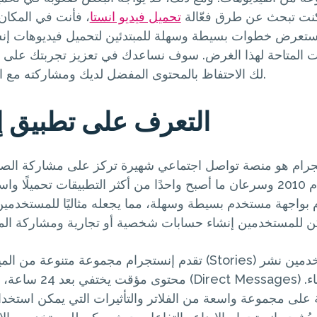
ا كنت تبحث عن طرق فعّالة
تحميل فيديو انستا
، فأنت في المكان
نستعرض خطوات بسيطة وسهلة للمبتدئين لتحميل فيديوهات إن
ات المتاحة لهذا الغرض. سوف نساعدك في تعزيز تجربتك على إ
لك الاحتفاظ بالمحتوى المفضل لديك ومشاركته مع الآخرين بكل سهولة.
التعرف على تطبيق إ
رام هو منصة تواصل اجتماعي شهيرة تركز على مشاركة الصور
إطلاقه في عام 2010 وسرعان ما أصبح واحدًا من أكثر التطبيقات تحميلًا
م بواجهة مستخدم بسيطة وسهلة، مما يجعله مثاليًا للمستخدمين
تقدم إنستجرام مجموعة متنوعة من الميزات، مثل القصص (tories
محتوى مؤقت يختفي بعد 24 سا
 على مجموعة واسعة من الفلاتر والتأثيرات التي يمكن استخدا