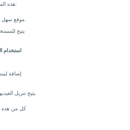
هذه المواقع غالبًا ما تكون مجانية ولا تتطلب تحميل أي تطبيقات. من أبرز هذه المواقع:
موقع سهل الاستخدام يسمح بلصق رابط الفيديو وتحميله مباشرةً.
استخدام ا
يتيح تنزيل الفيديوهات من إنستجرام عن طريق إدخال الرابط في الموقع.
كل من هذه ال